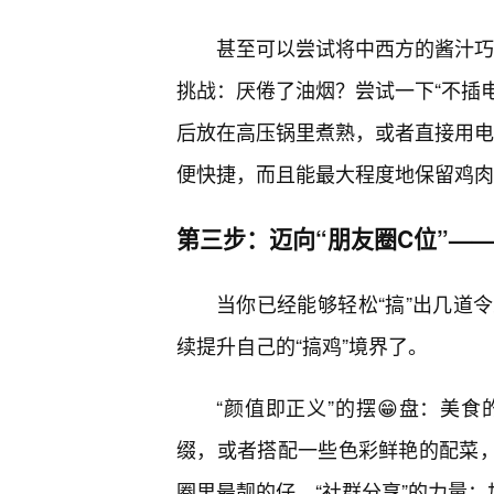
甚至可以尝试将中西方的酱汁巧妙
挑战：厌倦了油烟？尝试一下“不插电
后放在高压锅里煮熟，或者直接用电饭
便快捷，而且能最大程度地保留鸡肉
第三步：迈向“朋友圈C位”—
当你已经能够轻松“搞”出几道
续提升自己的“搞鸡”境界了。
“颜值即正义”的摆😁盘：美
缀，或者搭配一些色彩鲜艳的配菜，
圈里最靓的仔。“社群分享”的力量：