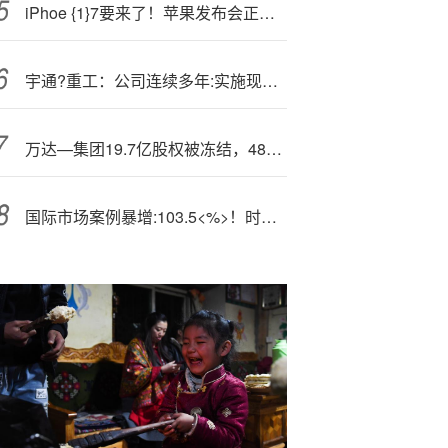
iPho
e {1}7要来了！苹果发布会正式定档 美银警告：短期股价或承压
宇通?重工：公司连续多年:实施现金分红
万达—集团19.7亿股权被冻结，48座万达广场出售初步落地
国际市场案例暴增:103.5<%>！时代天使2025上半年财报业绩亮眼