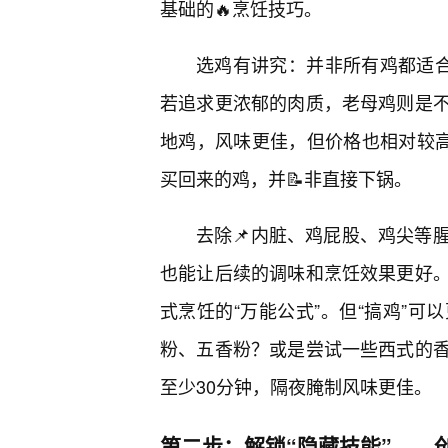
基础的🔥烹饪技巧。
选鸡有讲究：并非所有鸡都适合
若追求更浓郁的肉质，老母鸡则是
地鸡，风味更佳，但价格也相对较高
买回来的鸡，并📝非直接下锅。
去除📌内脏、鸡屁股、鸡尖等
也能让后续的调味和烹饪效果更好
式烹饪的“万能公式”。但“搞鸡”
粉、五香粉？或是尝试一些西式的
至少30分钟，隔夜腌制风味更佳。
第二步：解锁“隐藏技能”——