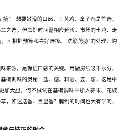
“搞”。想要嫩滑的口感，三黄鸡、童子鸡是首选；
不二之选，但烹饪时间需相应延长。市场的土鸡、走
，可根据预算和喜好选择。“洗筋剪脉”的处理：购
腥味来源，是保证口感的关键。用厨房纸吸干水分，
。基础调味的奥秘：盐、糖、料酒、姜、葱，这是中
可以更加大胆。何不试试在基础调味中加入蒜末、花椒
香草，如迷迭香、百里香？腌制的时间也大有学问，
创意与技巧的融合