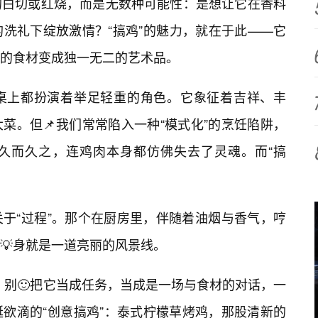
的白切或红烧，而是无数种可能性：是想让它在香料
的洗礼下绽放激情？“搞鸡”的魅力，就在于此——它
的食材变成独一无二的艺术品。
桌上都扮演着举足轻重的角色。它象征着吉祥、丰
菜。但📌我们常常陷入一种“模式化”的烹饪陷阱，
，久而久之，连鸡肉本身都仿佛失去了灵魂。而“搞
于“过程”。那个在厨房里，伴随着油烟与香气，哼
💡身就是一道亮丽的风景线。
术。别🙂把它当成任务，当成是一场与食材的对话，一
欲滴的“创意搞鸡”：泰式柠檬草烤鸡，那股清新的