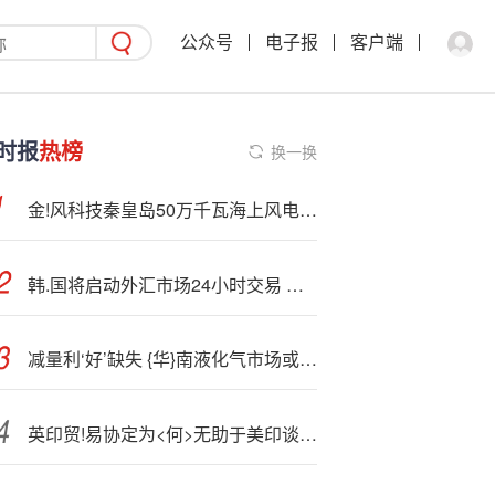
公众号
电子报
客户端
时报
热榜
换一换
金!风科技秦皇岛50万千瓦海上风电项目获批！
韩.国将启动外汇市场24小时交易 并放宽非居民韩元交易
减量利‘好’缺失 {华}南液化气市场或再现颓势
英印贸!易协定为<何>无助于美印谈判？