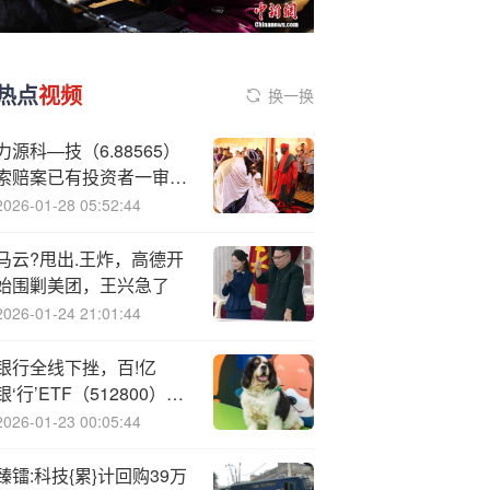
热点
视频
换一换
力源科—技（6.88565）
索赔案已有投资者一审胜
诉判决，索赔倒计时不足
2026-01-28 05:52:44
一个月
马云?甩出.王炸，高德开
始围剿美团，王兴急了
2026-01-24 21:01:44
银行全线下挫，百!亿
银‘行’ETF（512800）罕
见领跌2%，溢价资金狂
2026-01-23 00:05:44
涌，机构：银行绝对收益
持续
臻镭:科技{累}计回购39万